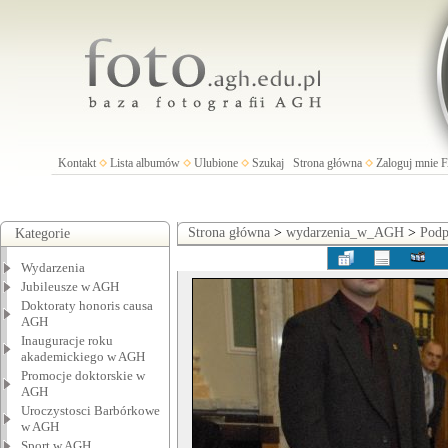
Kontakt
Lista albumów
Ulubione
Szukaj
Strona główna
Zaloguj mnie
Strona główna
>
wydarzenia_w_AGH
>
Podp
Kategorie
Wydarzenia
Jubileusze w AGH
Doktoraty honoris causa
AGH
Inauguracje roku
akademickiego w AGH
Promocje doktorskie w
AGH
Uroczystosci Barbórkowe
w AGH
Sport w AGH