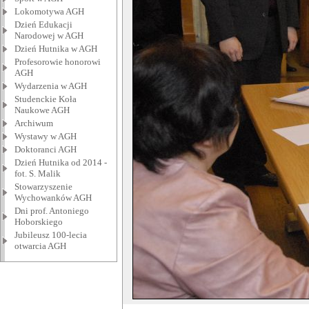
Lokomotywa AGH
Dzień Edukacji
Narodowej w AGH
Dzień Hutnika w AGH
Profesorowie honorowi
AGH
Wydarzenia w AGH
Studenckie Koła
Naukowe AGH
Archiwum
Wystawy w AGH
Doktoranci AGH
Dzień Hutnika od 2014 -
fot. S. Malik
Stowarzyszenie
Wychowanków AGH
Dni prof. Antoniego
Hoborskiego
Jubileusz 100-lecia
otwarcia AGH