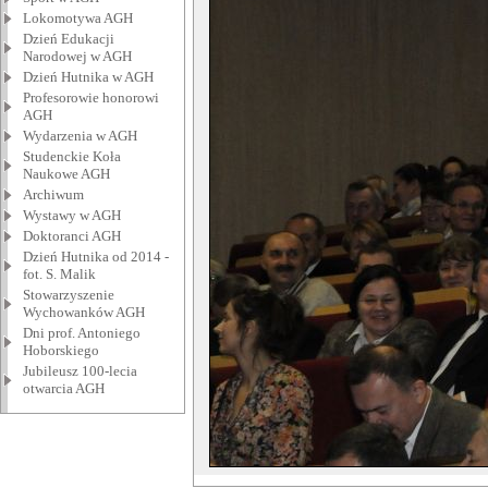
Lokomotywa AGH
Dzień Edukacji
Narodowej w AGH
Dzień Hutnika w AGH
Profesorowie honorowi
AGH
Wydarzenia w AGH
Studenckie Koła
Naukowe AGH
Archiwum
Wystawy w AGH
Doktoranci AGH
Dzień Hutnika od 2014 -
fot. S. Malik
Stowarzyszenie
Wychowanków AGH
Dni prof. Antoniego
Hoborskiego
Jubileusz 100-lecia
otwarcia AGH