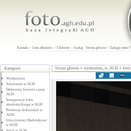
Kontakt
Lista albumów
Ulubione
Szukaj
Strona główna
Zaloguj mnie
Strona główna
>
wydarzenia_w_AGH
>
konc
Kategorie
Wydarzenia
Jubileusze w AGH
Doktoraty honoris causa
AGH
Inauguracje roku
akademickiego w AGH
Promocje doktorskie w
AGH
Uroczystosci Barbórkowe
w AGH
Sport w AGH