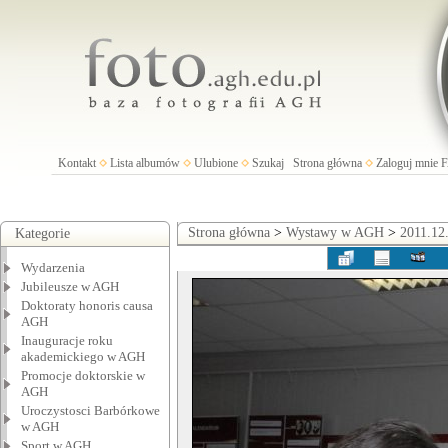
Kontakt
Lista albumów
Ulubione
Szukaj
Strona główna
Zaloguj mnie
Strona główna
>
Wystawy w AGH
>
2011.12
Kategorie
Wydarzenia
Jubileusze w AGH
Doktoraty honoris causa
AGH
Inauguracje roku
akademickiego w AGH
Promocje doktorskie w
AGH
Uroczystosci Barbórkowe
w AGH
Sport w AGH