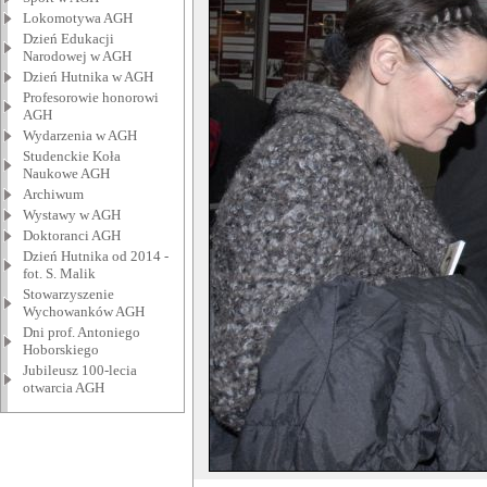
Lokomotywa AGH
Dzień Edukacji
Narodowej w AGH
Dzień Hutnika w AGH
Profesorowie honorowi
AGH
Wydarzenia w AGH
Studenckie Koła
Naukowe AGH
Archiwum
Wystawy w AGH
Doktoranci AGH
Dzień Hutnika od 2014 -
fot. S. Malik
Stowarzyszenie
Wychowanków AGH
Dni prof. Antoniego
Hoborskiego
Jubileusz 100-lecia
otwarcia AGH