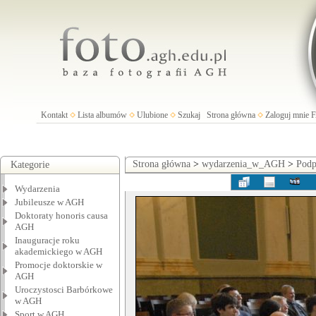
Kontakt
Lista albumów
Ulubione
Szukaj
Strona główna
Zaloguj mnie
Strona główna
>
wydarzenia_w_AGH
>
Podp
Kategorie
Wydarzenia
Jubileusze w AGH
Doktoraty honoris causa
AGH
Inauguracje roku
akademickiego w AGH
Promocje doktorskie w
AGH
Uroczystosci Barbórkowe
w AGH
Sport w AGH