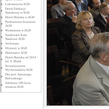
Lokomotywa AGH
Dzień Edukacji
Narodowej w AGH
Dzień Hutnika w AGH
Profesorowie honorowi
AGH
Wydarzenia w AGH
Studenckie Koła
Naukowe AGH
Archiwum
Wystawy w AGH
Doktoranci AGH
Dzień Hutnika od 2014 -
fot. S. Malik
Stowarzyszenie
Wychowanków AGH
Dni prof. Antoniego
Hoborskiego
Jubileusz 100-lecia
otwarcia AGH