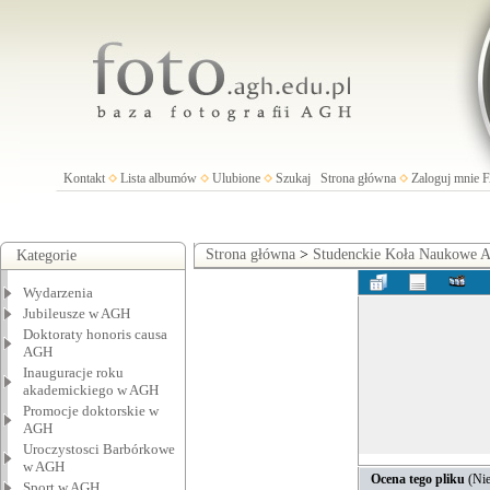
Kontakt
Lista albumów
Ulubione
Szukaj
Strona główna
Zaloguj mnie
Strona główna
>
Studenckie Koła Naukowe
Kategorie
Wydarzenia
Jubileusze w AGH
Doktoraty honoris causa
AGH
Inauguracje roku
akademickiego w AGH
Promocje doktorskie w
AGH
Uroczystosci Barbórkowe
w AGH
Ocena tego pliku
(Nie
Sport w AGH