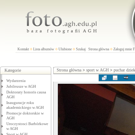
Kontakt
Lista albumów
Ulubione
Szukaj
Strona główna
Zaloguj mnie
Strona główna
>
sport w AGH
>
puchar dzie
Kategorie
Wydarzenia
Jubileusze w AGH
Doktoraty honoris causa
AGH
Inauguracje roku
akademickiego w AGH
Promocje doktorskie w
AGH
Uroczystosci Barbórkowe
w AGH
Sport w AGH