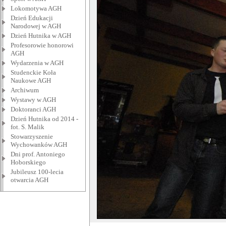
Lokomotywa AGH
Dzień Edukacji
Narodowej w AGH
Dzień Hutnika w AGH
Profesorowie honorowi
AGH
Wydarzenia w AGH
Studenckie Koła
Naukowe AGH
Archiwum
Wystawy w AGH
Doktoranci AGH
Dzień Hutnika od 2014 -
fot. S. Malik
Stowarzyszenie
Wychowanków AGH
Dni prof. Antoniego
Hoborskiego
Jubileusz 100-lecia
otwarcia AGH