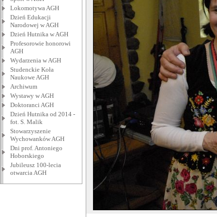
Lokomotywa AGH
Dzień Edukacji
Narodowej w AGH
Dzień Hutnika w AGH
Profesorowie honorowi
AGH
Wydarzenia w AGH
Studenckie Koła
Naukowe AGH
Archiwum
Wystawy w AGH
Doktoranci AGH
Dzień Hutnika od 2014 -
fot. S. Malik
Stowarzyszenie
Wychowanków AGH
Dni prof. Antoniego
Hoborskiego
Jubileusz 100-lecia
otwarcia AGH