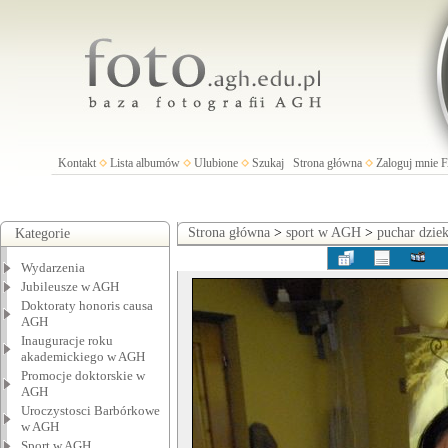
Kontakt
Lista albumów
Ulubione
Szukaj
Strona główna
Zaloguj mnie
Strona główna
>
sport w AGH
>
puchar dzie
Kategorie
Wydarzenia
Jubileusze w AGH
Doktoraty honoris causa
AGH
Inauguracje roku
akademickiego w AGH
Promocje doktorskie w
AGH
Uroczystosci Barbórkowe
w AGH
Sport w AGH