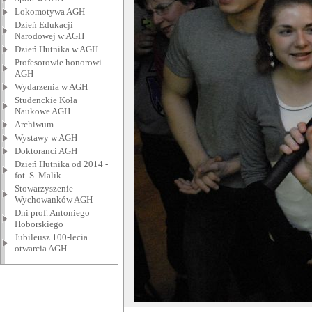
Lokomotywa AGH
Dzień Edukacji
Narodowej w AGH
Dzień Hutnika w AGH
Profesorowie honorowi
AGH
Wydarzenia w AGH
Studenckie Koła
Naukowe AGH
Archiwum
Wystawy w AGH
Doktoranci AGH
Dzień Hutnika od 2014 -
fot. S. Malik
Stowarzyszenie
Wychowanków AGH
Dni prof. Antoniego
Hoborskiego
Jubileusz 100-lecia
otwarcia AGH