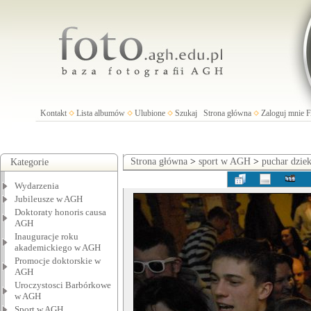
Kontakt
Lista albumów
Ulubione
Szukaj
Strona główna
Zaloguj mnie
Strona główna
>
sport w AGH
>
puchar dzie
Kategorie
Wydarzenia
Jubileusze w AGH
Doktoraty honoris causa
AGH
Inauguracje roku
akademickiego w AGH
Promocje doktorskie w
AGH
Uroczystosci Barbórkowe
w AGH
Sport w AGH