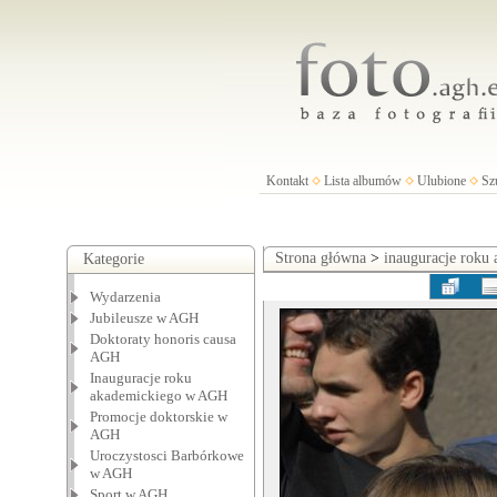
Kontakt
Lista albumów
Ulubione
Sz
Strona główna
>
inauguracje roku
Kategorie
Wydarzenia
Jubileusze w AGH
Doktoraty honoris causa
AGH
Inauguracje roku
akademickiego w AGH
Promocje doktorskie w
AGH
Uroczystosci Barbórkowe
w AGH
Sport w AGH