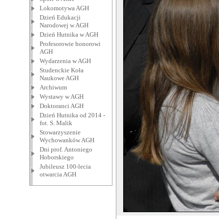
Lokomotywa AGH
Dzień Edukacji
Narodowej w AGH
Dzień Hutnika w AGH
Profesorowie honorowi
AGH
Wydarzenia w AGH
Studenckie Koła
Naukowe AGH
Archiwum
Wystawy w AGH
Doktoranci AGH
Dzień Hutnika od 2014 -
fot. S. Malik
Stowarzyszenie
Wychowanków AGH
Dni prof. Antoniego
Hoborskiego
Jubileusz 100-lecia
otwarcia AGH