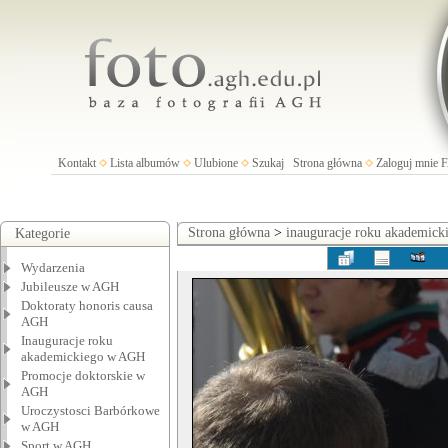
Kontakt
Lista albumów
Ulubione
Szukaj
Strona główna
Zaloguj mnie
Strona główna
>
inauguracje roku akademic
Kategorie
Wydarzenia
Jubileusze w AGH
Doktoraty honoris causa
AGH
Inauguracje roku
akademickiego w AGH
Promocje doktorskie w
AGH
Uroczystosci Barbórkowe
w AGH
Sport w AGH