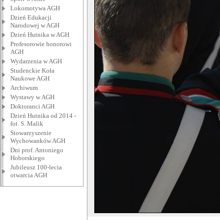
Lokomotywa AGH
Dzień Edukacji
Narodowej w AGH
Dzień Hutnika w AGH
Profesorowie honorowi
AGH
Wydarzenia w AGH
Studenckie Koła
Naukowe AGH
Archiwum
Wystawy w AGH
Doktoranci AGH
Dzień Hutnika od 2014 -
fot. S. Malik
Stowarzyszenie
Wychowanków AGH
Dni prof. Antoniego
Hoborskiego
Jubileusz 100-lecia
otwarcia AGH