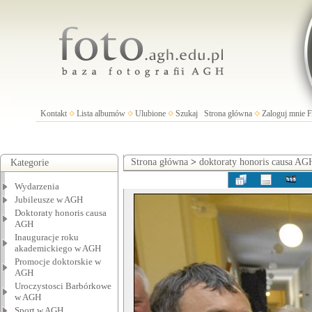
Kontakt
Lista albumów
Ulubione
Szukaj
Strona główna
Zaloguj mnie
Strona główna
>
doktoraty honoris causa AG
Kategorie
Wydarzenia
Jubileusze w AGH
Doktoraty honoris causa
AGH
Inauguracje roku
akademickiego w AGH
Promocje doktorskie w
AGH
Uroczystosci Barbórkowe
w AGH
Sport w AGH