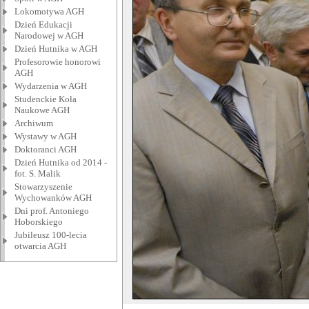
Lokomotywa AGH
Dzień Edukacji
Narodowej w AGH
Dzień Hutnika w AGH
Profesorowie honorowi
AGH
Wydarzenia w AGH
Studenckie Koła
Naukowe AGH
Archiwum
Wystawy w AGH
Doktoranci AGH
Dzień Hutnika od 2014 -
fot. S. Malik
Stowarzyszenie
Wychowanków AGH
Dni prof. Antoniego
Hoborskiego
Jubileusz 100-lecia
otwarcia AGH