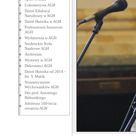
Lokomotywa AGH
Dzień Edukacji
Narodowej w AGH
Dzień Hutnika w AGH
Profesorowie honorowi
AGH
Wydarzenia w AGH
Studenckie Koła
Naukowe AGH
Archiwum
Wystawy w AGH
Doktoranci AGH
Dzień Hutnika od 2014 -
fot. S. Malik
Stowarzyszenie
Wychowanków AGH
Dni prof. Antoniego
Hoborskiego
Jubileusz 100-lecia
otwarcia AGH