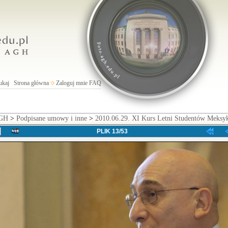
ukaj
Strona główna
Zaloguj mnie
FAQ
AGH
>
Podpisane umowy i inne
>
2010.06.29. XI Kurs Letni Studentów Meksy
PLIK 13/53