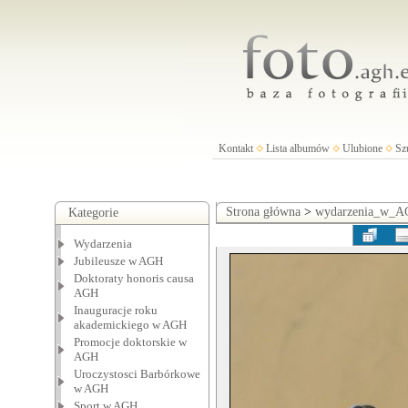
Kontakt
Lista albumów
Ulubione
Sz
Strona główna
>
wydarzenia_w_
Kategorie
Wydarzenia
Jubileusze w AGH
Doktoraty honoris causa
AGH
Inauguracje roku
akademickiego w AGH
Promocje doktorskie w
AGH
Uroczystosci Barbórkowe
w AGH
Sport w AGH