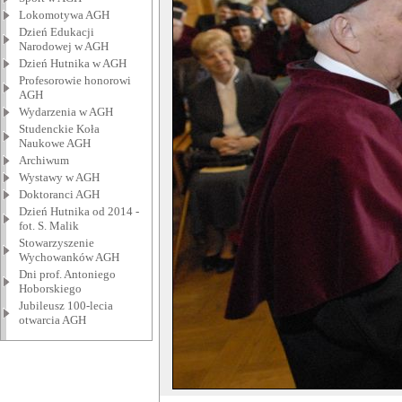
Lokomotywa AGH
Dzień Edukacji
Narodowej w AGH
Dzień Hutnika w AGH
Profesorowie honorowi
AGH
Wydarzenia w AGH
Studenckie Koła
Naukowe AGH
Archiwum
Wystawy w AGH
Doktoranci AGH
Dzień Hutnika od 2014 -
fot. S. Malik
Stowarzyszenie
Wychowanków AGH
Dni prof. Antoniego
Hoborskiego
Jubileusz 100-lecia
otwarcia AGH