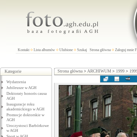
Kontakt
Lista albumów
Ulubione
Szukaj
Strona główna
Zaloguj mnie
Strona główna
>
ARCHIWUM
>
1999
>
199
Kategorie
Wydarzenia
Jubileusze w AGH
Doktoraty honoris causa
AGH
Inauguracje roku
akademickiego w AGH
Promocje doktorskie w
AGH
Uroczystosci Barbórkowe
w AGH
Sport w AGH