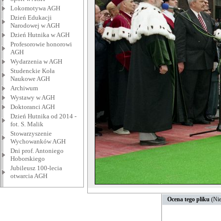
Lokomotywa AGH
Dzień Edukacji
Narodowej w AGH
Dzień Hutnika w AGH
Profesorowie honorowi
AGH
Wydarzenia w AGH
Studenckie Koła
Naukowe AGH
Archiwum
Wystawy w AGH
Doktoranci AGH
Dzień Hutnika od 2014 -
fot. S. Malik
Stowarzyszenie
Wychowanków AGH
Dni prof. Antoniego
Hoborskiego
Jubileusz 100-lecia
otwarcia AGH
Ocena tego pliku
(Nie