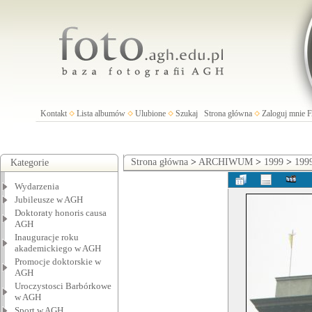
Kontakt
Lista albumów
Ulubione
Szukaj
Strona główna
Zaloguj mnie
Strona główna
>
ARCHIWUM
>
1999
>
199
Kategorie
Wydarzenia
Jubileusze w AGH
Doktoraty honoris causa
AGH
Inauguracje roku
akademickiego w AGH
Promocje doktorskie w
AGH
Uroczystosci Barbórkowe
w AGH
Sport w AGH