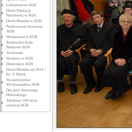
Lokomotywa AGH
Dzień Edukacji
Narodowej w AGH
Dzień Hutnika w AGH
Profesorowie honorowi
AGH
Wydarzenia w AGH
Studenckie Koła
Naukowe AGH
Archiwum
Wystawy w AGH
Doktoranci AGH
Dzień Hutnika od 2014 -
fot. S. Malik
Stowarzyszenie
Wychowanków AGH
Dni prof. Antoniego
Hoborskiego
Jubileusz 100-lecia
otwarcia AGH