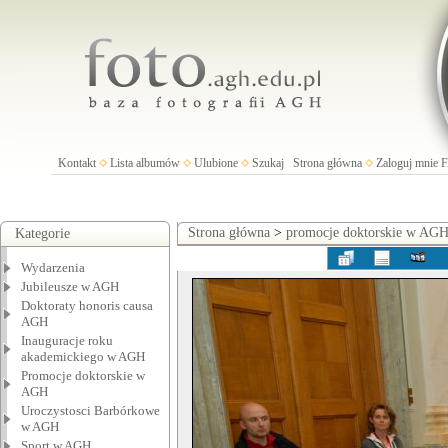
Kontakt
Lista albumów
Ulubione
Szukaj
Strona główna
Zaloguj mnie
Strona główna
>
promocje doktorskie w AG
Kategorie
Wydarzenia
Jubileusze w AGH
Doktoraty honoris causa
AGH
Inauguracje roku
akademickiego w AGH
Promocje doktorskie w
AGH
Uroczystosci Barbórkowe
w AGH
Sport w AGH