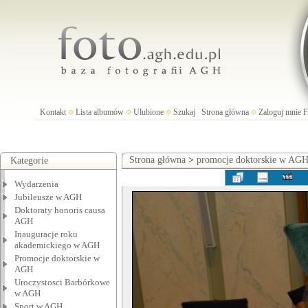
Kontakt
Lista albumów
Ulubione
Szukaj
Strona główna
Zaloguj mnie
Strona główna
>
promocje doktorskie w AG
Kategorie
Wydarzenia
Jubileusze w AGH
Doktoraty honoris causa
AGH
Inauguracje roku
akademickiego w AGH
Promocje doktorskie w
AGH
Uroczystosci Barbórkowe
w AGH
Sport w AGH