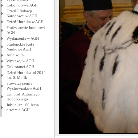
Lokomotywa AGH
Dzień Edukacji
Narodowej w AGH
Dzień Hutnika w AGH
Profesorowie honorowi
AGH
Wydarzenia w AGH
Studenckie Koła
Naukowe AGH
Archiwum
Wystawy w AGH
Doktoranci AGH
Dzień Hutnika od 2014 -
fot. S. Malik
Stowarzyszenie
Wychowanków AGH
Dni prof. Antoniego
Hoborskiego
Jubileusz 100-lecia
otwarcia AGH