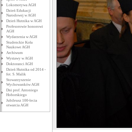
Lokomotywa AGH
Dzień Edukacji
Narodowej w AGH
Dzień Hutnika w AGH
Profesorowie honorowi
AGH
Wydarzenia w AGH
Studenckie Koła
Naukowe AGH
Archiwum
Wystawy w AGH
Doktoranci AGH
Dzień Hutnika od 2014 -
fot. S. Malik
Stowarzyszenie
Wychowanków AGH
Dni prof. Antoniego
Hoborskiego
Jubileusz 100-lecia
otwarcia AGH