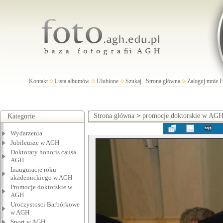
Kontakt
Lista albumów
Ulubione
Szukaj
Strona główna
Zaloguj mnie
Strona główna
>
promocje doktorskie w AG
Kategorie
Wydarzenia
Jubileusze w AGH
Doktoraty honoris causa
AGH
Inauguracje roku
akademickiego w AGH
Promocje doktorskie w
AGH
Uroczystosci Barbórkowe
w AGH
Sport w AGH