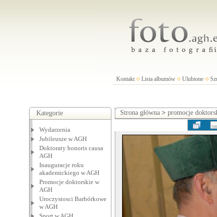
Kontakt
Lista albumów
Ulubione
Sz
Strona główna
>
promocje doktor
Kategorie
Wydarzenia
Jubileusze w AGH
Doktoraty honoris causa
AGH
Inauguracje roku
akademickiego w AGH
Promocje doktorskie w
AGH
Uroczystosci Barbórkowe
w AGH
Sport w AGH