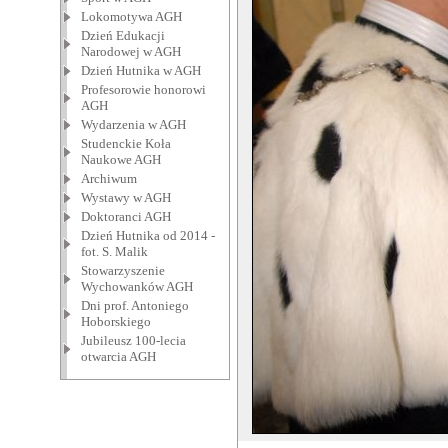
Lokomotywa AGH
Dzień Edukacji
Narodowej w AGH
Dzień Hutnika w AGH
Profesorowie honorowi
AGH
Wydarzenia w AGH
Studenckie Koła
Naukowe AGH
Archiwum
Wystawy w AGH
Doktoranci AGH
Dzień Hutnika od 2014 -
fot. S. Malik
Stowarzyszenie
Wychowanków AGH
Dni prof. Antoniego
Hoborskiego
Jubileusz 100-lecia
otwarcia AGH