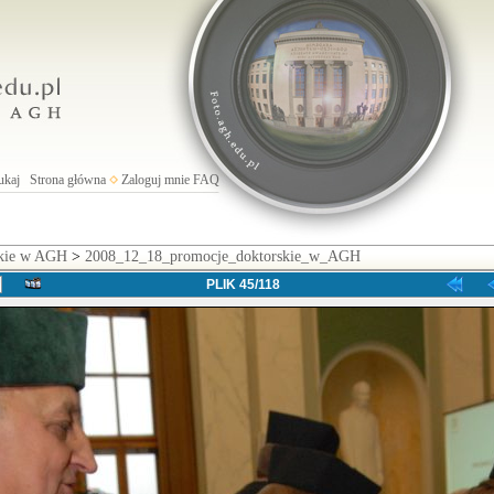
ukaj
Strona główna
Zaloguj mnie
FAQ
skie w AGH
>
2008_12_18_promocje_doktorskie_w_AGH
PLIK 45/118