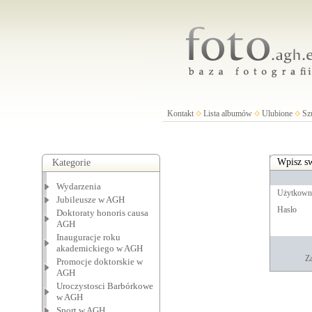
Kontakt
Lista albumów
Ulubione
Sz
Wpisz sw
Kategorie
Wydarzenia
Użytkown
Jubileusze w AGH
Hasło
Doktoraty honoris causa
AGH
Inauguracje roku
akademickiego w AGH
Za
Promocje doktorskie w
AGH
Uroczystosci Barbórkowe
w AGH
Sport w AGH