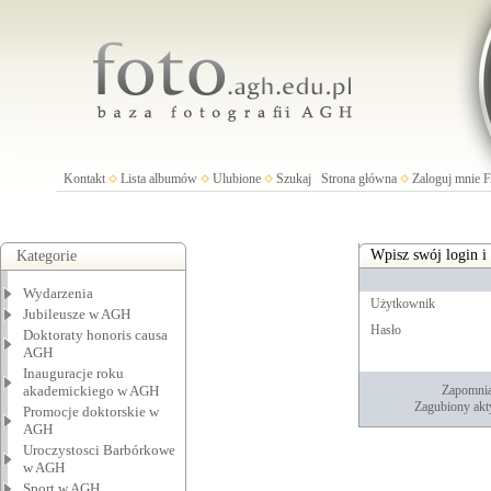
Kontakt
Lista albumów
Ulubione
Szukaj
Strona główna
Zaloguj mnie
Wpisz swój login i
Kategorie
Wydarzenia
Użytkownik
Jubileusze w AGH
Hasło
Doktoraty honoris causa
AGH
Inauguracje roku
akademickiego w AGH
Zapomnia
Zagubiony akt
Promocje doktorskie w
AGH
Uroczystosci Barbórkowe
w AGH
Sport w AGH