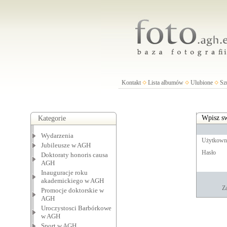
Kontakt
Lista albumów
Ulubione
Sz
Wpisz sw
Kategorie
Wydarzenia
Użytkown
Jubileusze w AGH
Hasło
Doktoraty honoris causa
AGH
Inauguracje roku
akademickiego w AGH
Za
Promocje doktorskie w
AGH
Uroczystosci Barbórkowe
w AGH
Sport w AGH