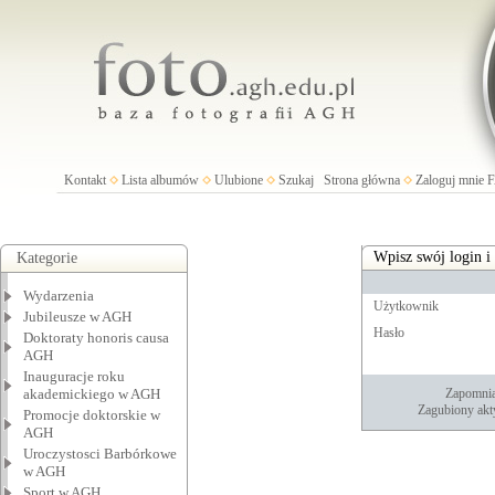
Kontakt
Lista albumów
Ulubione
Szukaj
Strona główna
Zaloguj mnie
Wpisz swój login i
Kategorie
Wydarzenia
Użytkownik
Jubileusze w AGH
Hasło
Doktoraty honoris causa
AGH
Inauguracje roku
akademickiego w AGH
Zapomnia
Zagubiony akt
Promocje doktorskie w
AGH
Uroczystosci Barbórkowe
w AGH
Sport w AGH