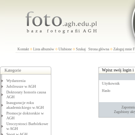
Kontakt
Lista albumów
Ulubione
Szukaj
Strona główna
Zaloguj mnie
Wpisz swój login i
Kategorie
Wydarzenia
Użytkownik
Jubileusze w AGH
Hasło
Doktoraty honoris causa
AGH
Inauguracje roku
akademickiego w AGH
Zapomnia
Zagubiony akt
Promocje doktorskie w
AGH
Uroczystosci Barbórkowe
w AGH
Sport w AGH