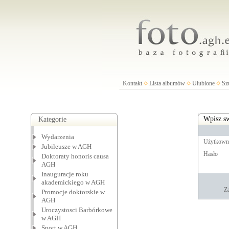
Kontakt
Lista albumów
Ulubione
Sz
Wpisz sw
Kategorie
Wydarzenia
Użytkown
Jubileusze w AGH
Hasło
Doktoraty honoris causa
AGH
Inauguracje roku
akademickiego w AGH
Za
Promocje doktorskie w
AGH
Uroczystosci Barbórkowe
w AGH
Sport w AGH