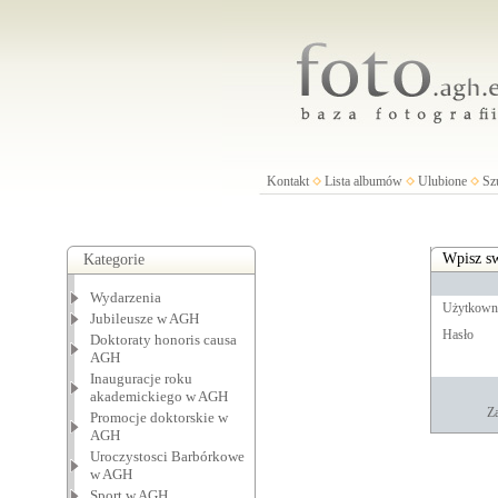
Kontakt
Lista albumów
Ulubione
Sz
Wpisz sw
Kategorie
Wydarzenia
Użytkown
Jubileusze w AGH
Hasło
Doktoraty honoris causa
AGH
Inauguracje roku
akademickiego w AGH
Za
Promocje doktorskie w
AGH
Uroczystosci Barbórkowe
w AGH
Sport w AGH