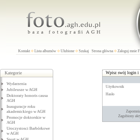
Kontakt
Lista albumów
Ulubione
Szukaj
Strona główna
Zaloguj mnie
Wpisz swój login i
Kategorie
Wydarzenia
Użytkownik
Jubileusze w AGH
Hasło
Doktoraty honoris causa
AGH
Inauguracje roku
akademickiego w AGH
Zapomnia
Zagubiony akt
Promocje doktorskie w
AGH
Uroczystosci Barbórkowe
w AGH
Sport w AGH