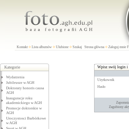
Kontakt
Lista albumów
Ulubione
Szukaj
Strona główna
Zaloguj mnie
Wpisz swój login i
Kategorie
Wydarzenia
Użytkownik
Jubileusze w AGH
Hasło
Doktoraty honoris causa
AGH
Inauguracje roku
akademickiego w AGH
Zapomnia
Zagubiony akt
Promocje doktorskie w
AGH
Uroczystosci Barbórkowe
w AGH
Sport w AGH