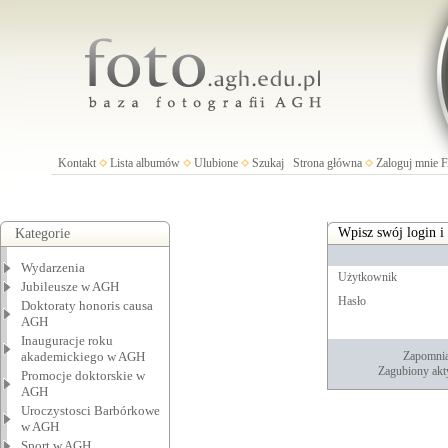
Kontakt
Lista albumów
Ulubione
Szukaj
Strona główna
Zaloguj mnie
Wpisz swój login i
Kategorie
Wydarzenia
Użytkownik
Jubileusze w AGH
Hasło
Doktoraty honoris causa
AGH
Inauguracje roku
akademickiego w AGH
Zapomnia
Zagubiony akt
Promocje doktorskie w
AGH
Uroczystosci Barbórkowe
w AGH
Sport w AGH