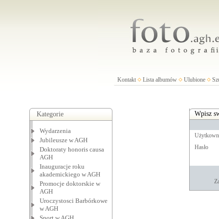
Kontakt
Lista albumów
Ulubione
Sz
Wpisz sw
Kategorie
Wydarzenia
Użytkown
Jubileusze w AGH
Hasło
Doktoraty honoris causa
AGH
Inauguracje roku
akademickiego w AGH
Za
Promocje doktorskie w
AGH
Uroczystosci Barbórkowe
w AGH
Sport w AGH