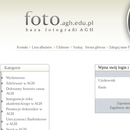
Kontakt
Lista albumów
Ulubione
Szukaj
Strona główna
Zaloguj mnie
Wpisz swój login i
Kategorie
Wydarzenia
Użytkownik
Jubileusze w AGH
Hasło
Doktoraty honoris causa
AGH
Inauguracje roku
akademickiego w AGH
Zapomnia
Zagubiony akt
Promocje doktorskie w
AGH
Uroczystosci Barbórkowe
w AGH
Sport w AGH