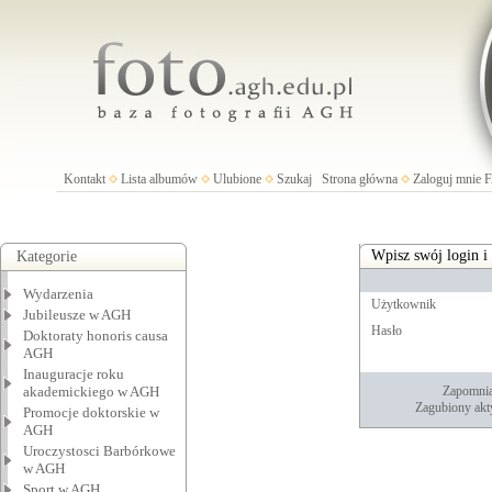
Kontakt
Lista albumów
Ulubione
Szukaj
Strona główna
Zaloguj mnie
Wpisz swój login i
Kategorie
Wydarzenia
Użytkownik
Jubileusze w AGH
Hasło
Doktoraty honoris causa
AGH
Inauguracje roku
akademickiego w AGH
Zapomnia
Zagubiony akt
Promocje doktorskie w
AGH
Uroczystosci Barbórkowe
w AGH
Sport w AGH