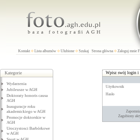
Kontakt
Lista albumów
Ulubione
Szukaj
Strona główna
Zaloguj mnie
Wpisz swój login i
Kategorie
Wydarzenia
Użytkownik
Jubileusze w AGH
Hasło
Doktoraty honoris causa
AGH
Inauguracje roku
akademickiego w AGH
Zapomnia
Zagubiony akt
Promocje doktorskie w
AGH
Uroczystosci Barbórkowe
w AGH
Sport w AGH