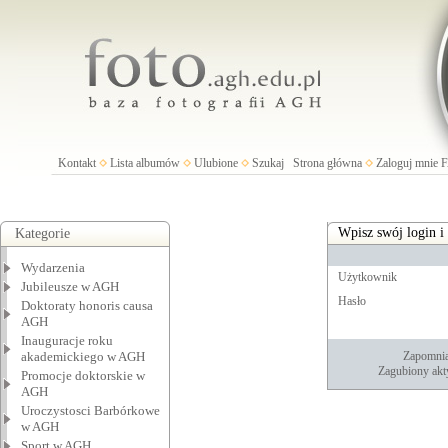
Kontakt
Lista albumów
Ulubione
Szukaj
Strona główna
Zaloguj mnie
Wpisz swój login i
Kategorie
Wydarzenia
Użytkownik
Jubileusze w AGH
Hasło
Doktoraty honoris causa
AGH
Inauguracje roku
akademickiego w AGH
Zapomnia
Zagubiony akt
Promocje doktorskie w
AGH
Uroczystosci Barbórkowe
w AGH
Sport w AGH