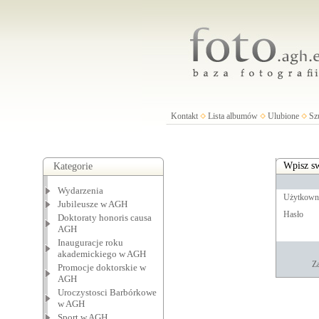
Kontakt
Lista albumów
Ulubione
Sz
Wpisz sw
Kategorie
Wydarzenia
Użytkown
Jubileusze w AGH
Hasło
Doktoraty honoris causa
AGH
Inauguracje roku
akademickiego w AGH
Za
Promocje doktorskie w
AGH
Uroczystosci Barbórkowe
w AGH
Sport w AGH